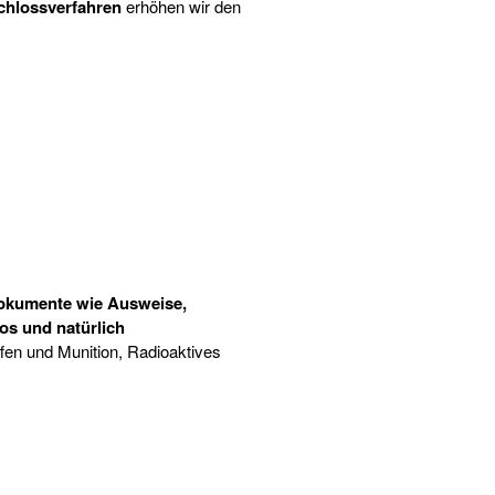
chlossverfahren
erhöhen wir den
Ausserordentliche
Wartungsarbeiten 15.01.2026
Dokumente wie Ausweise,
os und natürlich
ffen und Munition, Radioaktives