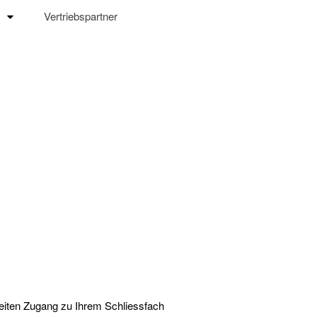
Vertriebspartner
ZPS Wartungsarbeiten am
09.06.2026
Stromausfall – kein Problem für
uns
Einfach SILEO
eiten Zugang zu Ihrem Schliessfach
Wartungsarbeiten 28.01.2026