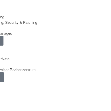
ing
ng, Security & Patching
managed
rivate
weizer Rechenzentrum