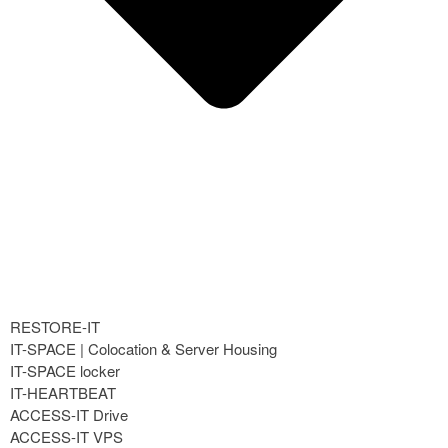
ZPS Wartungsarbeiten am
09.06.2026
Stromausfall – kein Problem für
uns
Einfach SILEO
Wartungsarbeiten 28.01.2026
Ausserordentliche
Wartungsarbeiten 15.01.2026
RESTORE-IT
IT-SPACE | Colocation & Server Housing
IT-SPACE locker
IT-HEARTBEAT
ACCESS-IT Drive
ACCESS-IT VPS