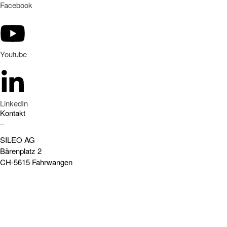
Facebook
Youtube
LinkedIn
Kontakt
_
SILEO AG
Bärenplatz 2
CH-5615 Fahrwangen
+41 43 455 00 77
www.sileo.swiss
support@sileo.swiss
Impressum