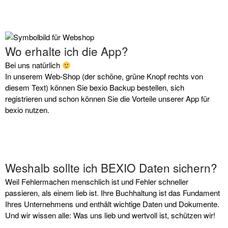
Login
BEXIO Backupportal
Wo erhalte ich die App?
ZPS Wartungsarbeiten am
Bei uns natürlich
09.06.2026
In unserem Web-Shop (der schöne, grüne Knopf rechts von
diesem Text) können Sie bexio Backup bestellen, sich
Stromausfall – kein Problem für
registrieren und schon können Sie die Vorteile unserer App für
uns
bexio nutzen.
Einfach SILEO
Wartungsarbeiten 28.01.2026
Im Marketplace bestellen
Ausserordentliche
Wartungsarbeiten 15.01.2026
Weshalb sollte ich BEXIO Daten sichern?
Weil Fehlermachen menschlich ist und Fehler schneller
passieren, als einem lieb ist. Ihre Buchhaltung ist das Fundament
Ihres Unternehmens und enthält wichtige Daten und Dokumente.
Und wir wissen alle: Was uns lieb und wertvoll ist, schützen wir!