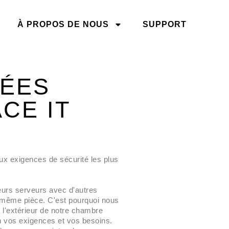
À PROPOS DE NOUS
SUPPORT
VÉES
CE IT
Travaux de maintenance ZPS
le 09.06.2026
ux exigences de sécurité les plus
Panne de courant - pas de
problème pour nous
Simplement SILEO
eurs serveurs avec d'autres
même pièce. C'est pourquoi nous
Travaux de maintenance le 28
à l'extérieur de notre chambre
janvier 2026
n vos exigences et vos besoins.
Maintenance exceptionnelle