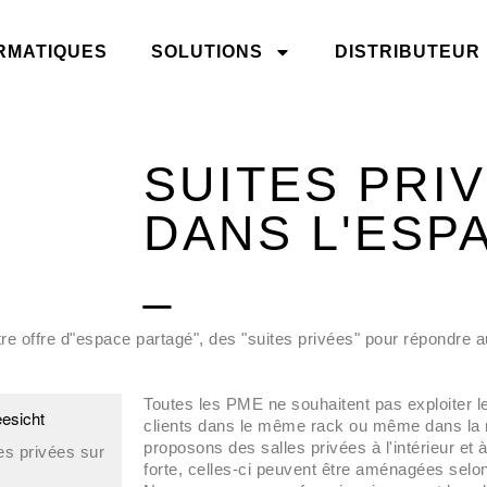
RMATIQUES
SOLUTIONS
DISTRIBUTEUR
SUITES PRI
DANS L'ESPA
_
e offre d"espace partagé", des "suites privées" pour répondre a
Toutes les PME ne souhaitent pas exploiter l
clients dans le même rack ou même dans la 
proposons des salles privées à l'intérieur et 
s privées sur
forte, celles-ci peuvent être aménagées selo