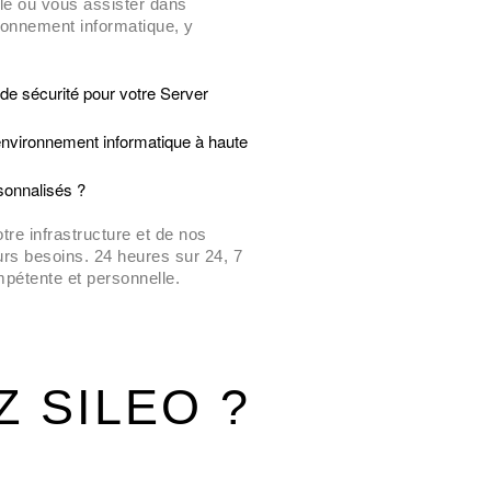
le ou vous assister dans
15.01.2026
vironnement informatique, y
de sécurité pour votre Server
environnement informatique à haute
rsonnalisés ?
e infrastructure et de nos
urs besoins. 24 heures sur 24, 7
mpétente et personnelle.
à partir de 1 200 CHF par mois
 SILEO ?