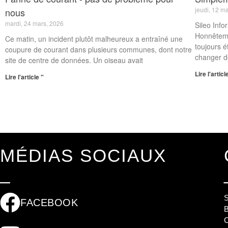
jeudi, 12 m
nous
mardi, 24 mars, 2026
Sileo Inf
Honnêteme
Ce matin, un incident plutôt malheureux a entraîné une
toujours é
coupure de courant dans plusieurs communes, dont notre
changer 
site de centre de données. Un oiseau avait
Lire l'articl
Lire l'article "
MÉDIAS SOCIAUX
_
FACEBOOK
B