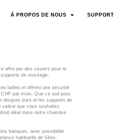
À PROPOS DE NOUS
SUPPORT
 offre par des casiers pour le
 supports de stockage.
Travaux de maintenance ZPS
le 09.06.2026
es tailles et offrent une sécurité
0 CHF par mois. Que ce soit pour
Panne de courant - pas de
s disques durs et les supports de
problème pour nous
e valeur que vous souhaitez
Simplement SILEO
droit idéal dans notre chambre
Travaux de maintenance le 28
janvier 2026
 des banques, avec possibilité
Maintenance exceptionnelle
stance habituelle de Sileo.