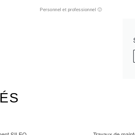
Personnel et professionnel 🙂
TÉS
ment SILEO
Travaux de maint