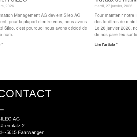
ars, 2026
mardi, 27 janvier, 2026
ormation Management AG devient Sileo AG.
Pour maintenir notre i
nt, pour la plupart d'entre vous, nous avons
des fenêtres de maint
té Sileo, c'est pourquoi nous avons décidé de
Le 28 janvier 2026, 
de nom.
de nos pare-feu sur l
e "
Lire l'article "
CONTACT
_
SILEO AG
ärenplatz 2
CH-5615 Fahrwangen