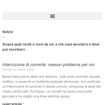
Notizie
_
Scopra quali novità ci sono da noi, a che cosa lavoriamo e dove
può incontrarci.
Interruzione di corrente: nessun problema per noi
Lavori di manutenzione ZPS il
martedì, 24. Marzo, 2026
09.06.2026
Breve interruzione della rete elettrica - tutto sotto controllo Questa
Interruzione di corrente:
mattina, a causa di un incidente piuttosto sfortunato, si è verificata
nessun problema per noi
un'interruzione di corrente in diversi comuni, compresa la sede del
Semplicemente SILEO
nostro centro dati. Purtroppo, un uccello ha avuto una brutta
Lavori di manutenzione
giornata e ha colpito una linea elettrica aerea.
28/01/2026
Leggi l'articolo "