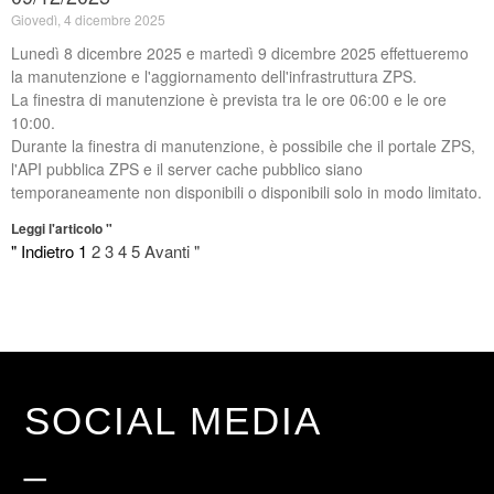
Giovedì, 4 dicembre 2025
Lunedì 8 dicembre 2025 e martedì 9 dicembre 2025 effettueremo
la manutenzione e l'aggiornamento dell'infrastruttura ZPS.
La finestra di manutenzione è prevista tra le ore 06:00 e le ore
10:00.
Durante la finestra di manutenzione, è possibile che il portale ZPS,
l'API pubblica ZPS e il server cache pubblico siano
temporaneamente non disponibili o disponibili solo in modo limitato.
Leggi l'articolo "
" Indietro
1
2
3
4
5
Avanti "
SOCIAL MEDIA
_