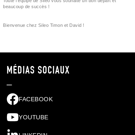
15.01.2026
Toute l'équipe de Sileo vous souhaite un bon départ et
beaucoup de succès !
Bienvenue chez Sileo Timon et David !
MÉDIAS SOCIAUX
_
FACEBOOK
YOUTUBE