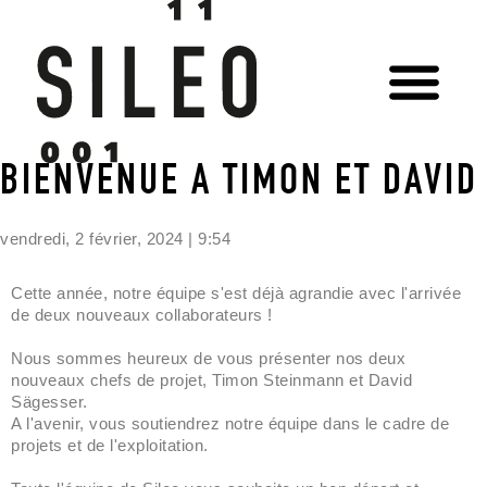
SERVICES INF
À PROPOS DE NOUS
BIENVENUE À TIMON ET DAVID
vendredi, 2 février, 2024 | 9:54
Travaux de maintenance ZPS
Cette année, notre équipe s'est déjà agrandie avec l'arrivée
le 09.06.2026
de deux nouveaux collaborateurs !
Panne de courant - pas de
problème pour nous
Nous sommes heureux de vous présenter nos deux
nouveaux chefs de projet, Timon Steinmann et David
Simplement SILEO
Sägesser.
Travaux de maintenance le 28
A l'avenir, vous soutiendrez notre équipe dans le cadre de
janvier 2026
projets et de l'exploitation.
Maintenance exceptionnelle