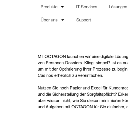
Produkte
IT-Services
Lösungen
Über uns
Support
Mit OCTAGON launchen wir eine digitale Lösung f
von Personen-Dossiers. Klingt simpel? Ist es auc
um mit der Optimierung Ihrer Prozesse zu begin
Casinos erheblich zu vereinfachen.
Nutzen Sie noch Papier und Excel für Kundenreg
und die Sicherstellung der Sorgfaltspflicht? Er
aber wissen nicht, wie Sie diesen minimieren k
und Aufgaben mit OCTAGON für Sie einfacher, ef