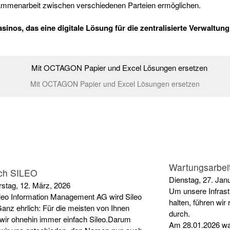
ammenarbeit zwischen verschiedenen Parteien ermöglichen.
os, das eine digitale Lösung für die zentralisierte Verwaltung
Mit OCTAGON Papier und Excel Lösungen ersetzen
Wartungsarbei
ach SILEO
Dienstag, 27. Jan
stag, 12. März, 2026
Um unsere Infrast
leo Information Management AG wird Sileo
halten, führen wi
nz ehrlich: Für die meisten von Ihnen
durch.
wir ohnehin immer einfach Sileo.Darum
Am 28.01.2026 war