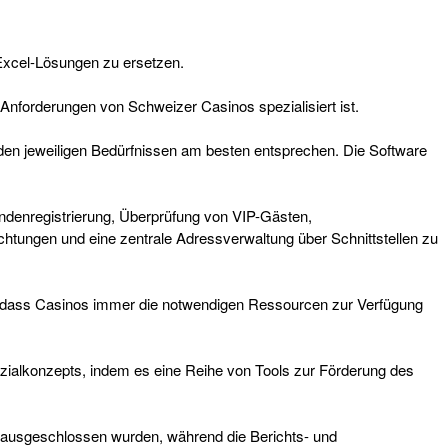
 Excel-Lösungen zu ersetzen.
nforderungen von Schweizer Casinos spezialisiert ist.
 den jeweiligen Bedürfnissen am besten entsprechen. Die Software
ndenregistrierung, Überprüfung von VIP-Gästen,
chtungen und eine zentrale Adressverwaltung über Schnittstellen zu
, dass Casinos immer die notwendigen Ressourcen zur Verfügung
zialkonzepts, indem es eine Reihe von Tools zur Förderung des
l ausgeschlossen wurden, während die Berichts- und