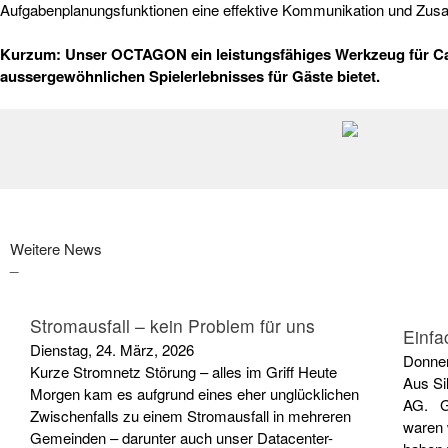
Aufgabenplanungsfunktionen eine effektive Kommunikation und Zus
Kurzum: Unser OCTAGON ein leistungsfähiges Werkzeug für Casin
aussergewöhnlichen Spielerlebnisses für Gäste bietet.
Weitere News
_
Stromausfall – kein Problem für uns
Einf
Dienstag, 24. März, 2026
Donner
Kurze Stromnetz Störung – alles im Griff Heute
Aus Si
Morgen kam es aufgrund eines eher unglücklichen
AG. Ga
Zwischenfalls zu einem Stromausfall in mehreren
waren 
Gemeinden – darunter auch unser Datacenter-