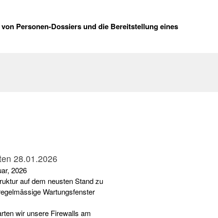
 von Personen-Dossiers und die Bereitstellung eines
ten 28.01.2026
uar, 2026
ruktur auf dem neusten Stand zu
r regelmässige Wartungsfenster
ten wir unsere Firewalls am