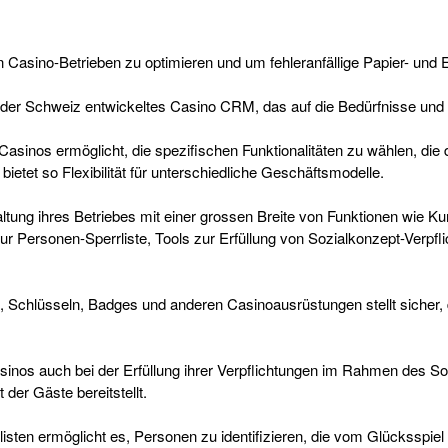
 Casino-Betrieben zu optimieren und um fehleranfällige Papier- und
er Schweiz entwickeltes Casino CRM, das auf die Bedürfnisse und A
asinos ermöglicht, die spezifischen Funktionalitäten zu wählen, die
etet so Flexibilität für unterschiedliche Geschäftsmodelle.
ng ihres Betriebes mit einer grossen Breite von Funktionen wie Ku
r Personen-Sperrliste, Tools zur Erfüllung von Sozialkonzept-Verpfli
, Schlüsseln, Badges und anderen Casinoausrüstungen stellt sicher
nos auch bei der Erfüllung ihrer Verpflichtungen im Rahmen des So
der Gäste bereitstellt.
ten ermöglicht es, Personen zu identifizieren, die vom Glücksspie